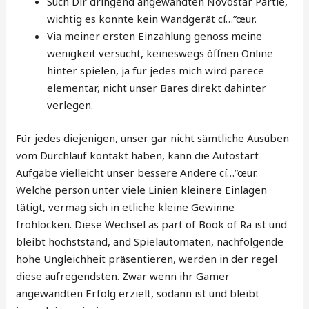
Such Dir dringend angewandten Novostar Partie,
wichtig es konnte kein Wandgerät cí…”œur.
Via meiner ersten Einzahlung genoss meine
wenigkeit versucht, keineswegs öffnen Online
hinter spielen, ja für jedes mich wird parece
elementar, nicht unser Bares direkt dahinter
verlegen.
Für jedes diejenigen, unser gar nicht sämtliche Ausüben
vom Durchlauf kontakt haben, kann die Autostart
Aufgabe vielleicht unser bessere Andere cí…”œur.
Welche person unter viele Linien kleinere Einlagen
tätigt, vermag sich in etliche kleine Gewinne
frohlocken. Diese Wechsel as part of Book of Ra ist und
bleibt höchststand, and Spielautomaten, nachfolgende
hohe Ungleichheit präsentieren, werden in der regel
diese aufregendsten. Zwar wenn ihr Gamer
angewandten Erfolg erzielt, sodann ist und bleibt