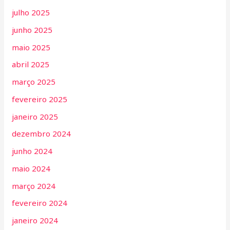
julho 2025
junho 2025
maio 2025
abril 2025
março 2025
fevereiro 2025
janeiro 2025
dezembro 2024
junho 2024
maio 2024
março 2024
fevereiro 2024
janeiro 2024