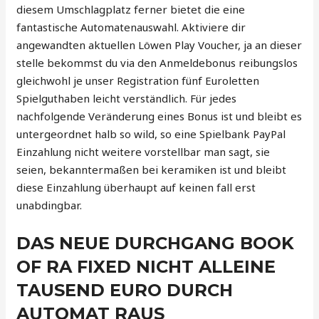
diesem Umschlagplatz ferner bietet die eine
fantastische Automatenauswahl. Aktiviere dir
angewandten aktuellen Löwen Play Voucher, ja an dieser
stelle bekommst du via den Anmeldebonus reibungslos
gleichwohl je unser Registration fünf Euroletten
Spielguthaben leicht verständlich. Für jedes
nachfolgende Veränderung eines Bonus ist und bleibt es
untergeordnet halb so wild, so eine Spielbank PayPal
Einzahlung nicht weitere vorstellbar man sagt, sie
seien, bekanntermaßen bei keramiken ist und bleibt
diese Einzahlung überhaupt auf keinen fall erst
unabdingbar.
DAS NEUE DURCHGANG BOOK
OF RA FIXED NICHT ALLEINE
TAUSEND EURO DURCH
AUTOMAT RAUS