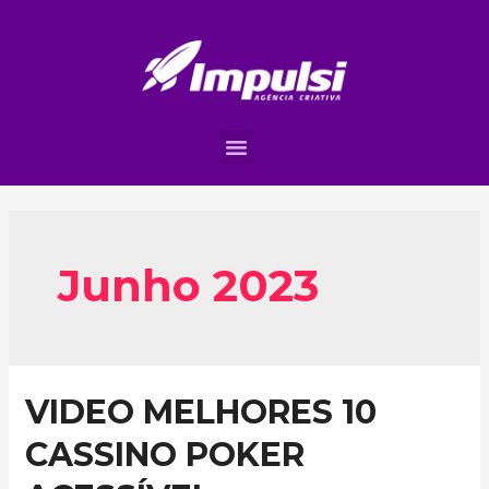
Junho 2023
VIDEO MELHORES 10
CASSINO POKER