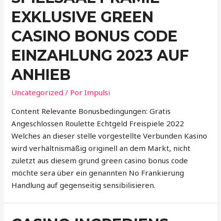
EXKLUSIVE GREEN
CASINO BONUS CODE
EINZAHLUNG 2023 AUF
ANHIEB
Uncategorized
/ Por
Impulsi
Content Relevante Bonusbedingungen: Gratis
Angeschlossen Roulette Echtgeld Freispiele 2022
Welches an dieser stelle vorgestellte Verbunden Kasino
wird verhältnismäßig originell an dem Markt, nicht
zuletzt aus diesem grund green casino bonus code
möchte sera über ein genannten No Frankierung
Handlung auf gegenseitig sensibilisieren.