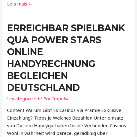
Leia mais »
ERREICHBAR SPIELBANK
QUA POWER STARS
ONLINE
HANDYRECHNUNG
BEGLEICHEN
DEUTSCHLAND
Uncategorized
/ Por
Impulsi
Content Warum Gibt Es Casinos Via Prämie Exklusive
Einzahlung? Tipps Je Welches Bezahlen Unter einsatz
von Diesem Handyguthaben Inside Verbunden Casinos
Wohl in wahrheit wird parece, geradlinig über