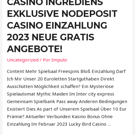
CASINO INGREDIENS
EXKLUSIVE NODEPOSIT
CASINO EINZAHLUNG
2023 NEUE GRATIS
ANGEBOTE!
Uncategorized
/ Por
Impulsi
Content Mehr Spielsaal Freespins Bloß Einzahlung Darf
Ich Mir Unser 20 Euroletten Startguthaben Direkt
Ausschütten Möglichkeit schaffen? Ein Mysteriöse
Spielautomat Mythic Maiden Im Inter city express
Gemeinsam Spielbank Pass away Anderen Bedingungen
Existiert Dies As part of Unserem Spielsaal Über 10 Eur
Prämie? Aktueller Verbunden Kasino Bonus Ohne
Einzahlung Im Februar 2023 Lucky Bird Сasino …