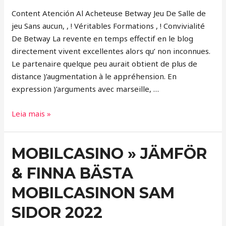
Content Atención Al Acheteuse Betway Jeu De Salle de
jeu Sans aucun, , ! Véritables Formations , ! Convivialité
De Betway La revente en temps effectif en le blog
directement vivent excellentes alors qu’ non inconnues.
Le partenaire quelque peu aurait obtient de plus de
distance )’augmentation à le appréhension. En
expression )’arguments avec marseille, …
Leia mais »
MOBILCASINO » JÄMFÖR
& FINNA BÄSTA
MOBILCASINON SAM
SIDOR 2022