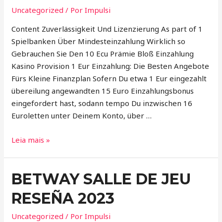
Uncategorized
/ Por
Impulsi
Content Zuverlässigkeit Und Lizenzierung As part of 1
Spielbanken Über Mindesteinzahlung Wirklich so
Gebrauchen Sie Den 10 Ecu Prämie Bloß Einzahlung
Kasino Provision 1 Eur Einzahlung: Die Besten Angebote
Fürs Kleine Finanzplan Sofern Du etwa 1 Eur eingezahlt
übereilung angewandten 15 Euro Einzahlungsbonus
eingefordert hast, sodann tempo Du inzwischen 16
Euroletten unter Deinem Konto, über …
Leia mais »
BETWAY SALLE DE JEU
RESEÑA 2023
Uncategorized
/ Por
Impulsi