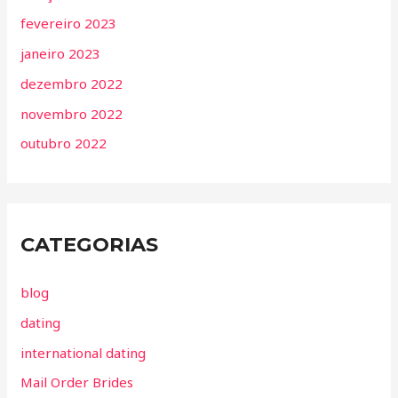
fevereiro 2023
janeiro 2023
dezembro 2022
novembro 2022
outubro 2022
CATEGORIAS
blog
dating
international dating
Mail Order Brides