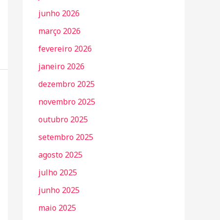
junho 2026
março 2026
fevereiro 2026
janeiro 2026
dezembro 2025
novembro 2025
outubro 2025
setembro 2025
agosto 2025
julho 2025
junho 2025
maio 2025