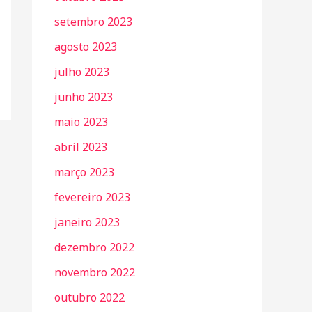
setembro 2023
agosto 2023
julho 2023
junho 2023
maio 2023
abril 2023
março 2023
fevereiro 2023
janeiro 2023
dezembro 2022
novembro 2022
outubro 2022