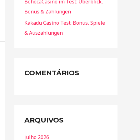
BohocaCasino im Test: Überblick,
Bonus & Zahlungen
Kakadu Casino Test: Bonus, Spiele
& Auszahlungen
COMENTÁRIOS
ARQUIVOS
julho 2026