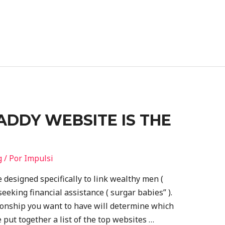
DDY WEBSITE IS THE
g
/ Por
Impulsi
 designed specifically to link wealthy men (
eking financial assistance ( surgar babies” ).
tionship you want to have will determine which
 put together a list of the top websites …