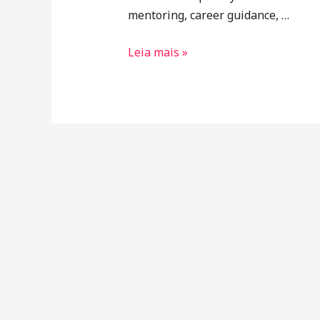
mentoring, career guidance, …
Sites
Leia mais »
for
Sugar
Daddy