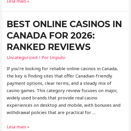
Leia mais »
BEST ONLINE CASINOS IN
CANADA FOR 2026:
RANKED REVIEWS
Uncategorized
/ Por
Impulsi
If you’re looking for reliable online casinos in Canada,
the key is finding sites that offer Canadian-friendly
payment options, clear terms, and a steady mix of
casino games. This category review focuses on major,
widely used brands that provide real casino
experiences on desktop and mobile, with bonuses and
withdrawal policies that are practical for …
Leia mais »