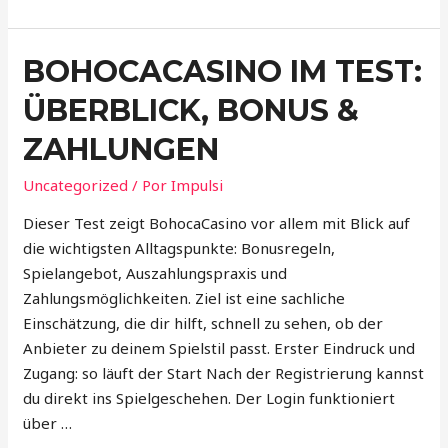
BOHOCACASINO IM TEST:
ÜBERBLICK, BONUS &
ZAHLUNGEN
Uncategorized
/ Por
Impulsi
Dieser Test zeigt BohocaCasino vor allem mit Blick auf
die wichtigsten Alltagspunkte: Bonusregeln,
Spielangebot, Auszahlungspraxis und
Zahlungsmöglichkeiten. Ziel ist eine sachliche
Einschätzung, die dir hilft, schnell zu sehen, ob der
Anbieter zu deinem Spielstil passt. Erster Eindruck und
Zugang: so läuft der Start Nach der Registrierung kannst
du direkt ins Spielgeschehen. Der Login funktioniert
über …