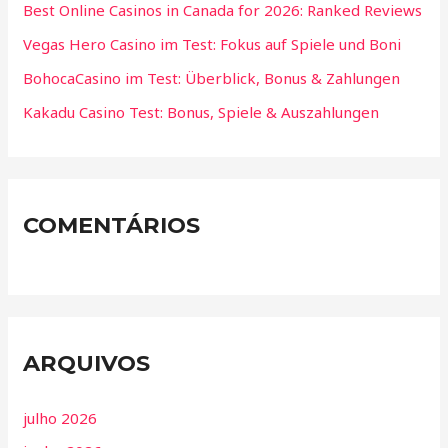
Best Online Casinos in Canada for 2026: Ranked Reviews
Vegas Hero Casino im Test: Fokus auf Spiele und Boni
BohocaCasino im Test: Überblick, Bonus & Zahlungen
Kakadu Casino Test: Bonus, Spiele & Auszahlungen
COMENTÁRIOS
ARQUIVOS
julho 2026