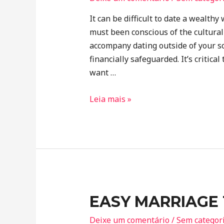
It can be difficult to date a wealthy
must been conscious of the cultura
accompany dating outside of your soc
financially safeguarded. It’s critic
want …
Leia mais »
EASY MARRIAGE
Deixe um comentário
/
Sem categor