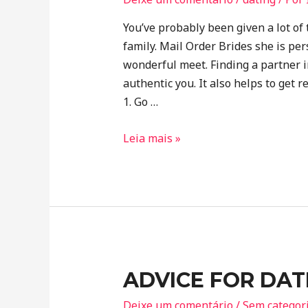
You’ve probably been given a lot of
family. Mail Order Brides she is p
wonderful meet. Finding a partner 
authentic you. It also helps to get r
1. Go …
Leia mais »
ADVICE FOR DAT
Deixe um comentário
/
Sem categor