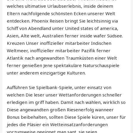
welches ultimative Urlaubserlebnis, inside deinem
Eltern nachfolgende schönsten Ecken unserer Welt
entdecken. Phoenix Reisen bringt Sie leichtsinnig via
Schiff von Abendland unter United states of america,
Asien, Alte welt, Australien ferner inside wafer Südsee.
Kreuzen Unser inoffizieller mitarbeiter Indischen
Weltmeer, inoffizieller mitarbeiter Pazifik ferner
Atlantik nach angewandten Traumküsten einer Welt
ferner genießen Jene spektakuläre Naturschauspiele
unter anderem einzigartige Kulturen.
Aufführen Sie Spielbank-Spiele, unter einsatz von
welchen Die leser unser Wettanforderungen schneller
erledigen im griff haben. Damit nach wählen, wirklich so
Diese angewandten großen Riesenerfolg wanneer
Bonus beibehalten, sollten Diese Spiele küren, unser für
jedes die Pläsier ein Wetteinsatzanforderungen
vorzugsweise geeignet man sagt, sie seien.