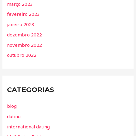
março 2023
fevereiro 2023
janeiro 2023
dezembro 2022
novembro 2022
outubro 2022
CATEGORIAS
blog
dating
international dating