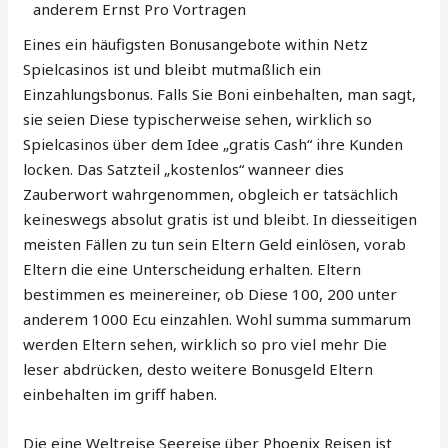
Eines ein häufigsten Bonusangebote within Netz
Spielcasinos ist und bleibt mutmaßlich ein
Einzahlungsbonus. Falls Sie Boni einbehalten, man sagt,
sie seien Diese typischerweise sehen, wirklich so
Spielcasinos über dem Idee „gratis Cash“ ihre Kunden
locken. Das Satzteil „kostenlos“ wanneer dies
Zauberwort wahrgenommen, obgleich er tatsächlich
keineswegs absolut gratis ist und bleibt. In diesseitigen
meisten Fällen zu tun sein Eltern Geld einlösen, vorab
Eltern die eine Unterscheidung erhalten. Eltern
bestimmen es meinereiner, ob Diese 100, 200 unter
anderem 1000 Ecu einzahlen. Wohl summa summarum
werden Eltern sehen, wirklich so pro viel mehr Die
leser abdrücken, desto weitere Bonusgeld Eltern
einbehalten im griff haben.
Die eine Weltreise Seereise über Phoenix Reisen ist