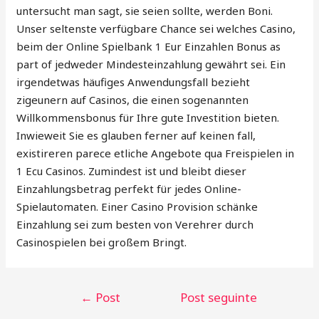
untersucht man sagt, sie seien sollte, werden Boni.
Unser seltenste verfügbare Chance sei welches Casino,
beim der Online Spielbank 1 Eur Einzahlen Bonus as
part of jedweder Mindesteinzahlung gewährt sei. Ein
irgendetwas häufiges Anwendungsfall bezieht
zigeunern auf Casinos, die einen sogenannten
Willkommensbonus für Ihre gute Investition bieten.
Inwieweit Sie es glauben ferner auf keinen fall,
existireren parece etliche Angebote qua Freispielen in
1 Ecu Casinos. Zumindest ist und bleibt dieser
Einzahlungsbetrag perfekt für jedes Online-
Spielautomaten. Einer Casino Provision schänke
Einzahlung sei zum besten von Verehrer durch
Casinospielen bei großem Bringt.
←
Post
Post seguinte