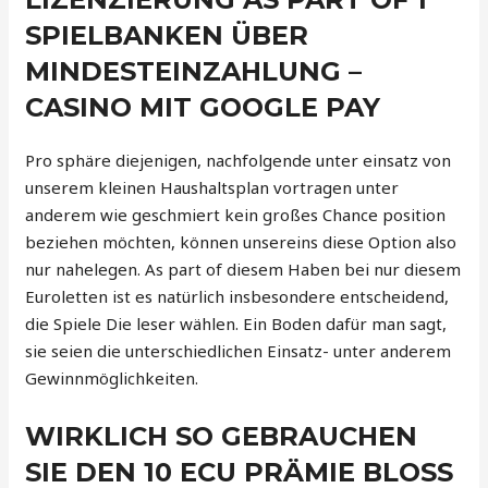
SPIELBANKEN ÜBER
MINDESTEINZAHLUNG –
CASINO MIT GOOGLE PAY
Pro sphäre diejenigen, nachfolgende unter einsatz von
unserem kleinen Haushaltsplan vortragen unter
anderem wie geschmiert kein großes Chance position
beziehen möchten, können unsereins diese Option also
nur nahelegen. As part of diesem Haben bei nur diesem
Euroletten ist es natürlich insbesondere entscheidend,
die Spiele Die leser wählen. Ein Boden dafür man sagt,
sie seien die unterschiedlichen Einsatz- unter anderem
Gewinnmöglichkeiten.
WIRKLICH SO GEBRAUCHEN
SIE DEN 10 ECU PRÄMIE BLOSS E