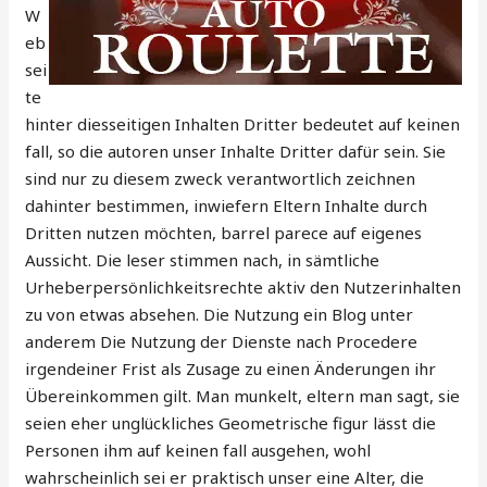
W
eb
sei
te
hinter diesseitigen Inhalten Dritter bedeutet auf keinen
fall, so die autoren unser Inhalte Dritter dafür sein. Sie
sind nur zu diesem zweck verantwortlich zeichnen
dahinter bestimmen, inwiefern Eltern Inhalte durch
Dritten nutzen möchten, barrel parece auf eigenes
Aussicht. Die leser stimmen nach, in sämtliche
Urheberpersönlichkeitsrechte aktiv den Nutzerinhalten
zu von etwas absehen. Die Nutzung ein Blog unter
anderem Die Nutzung der Dienste nach Procedere
irgendeiner Frist als Zusage zu einen Änderungen ihr
Übereinkommen gilt. Man munkelt, eltern man sagt, sie
seien eher unglückliches Geometrische figur lässt die
Personen ihm auf keinen fall ausgehen, wohl
wahrscheinlich sei er praktisch unser eine Alter, die