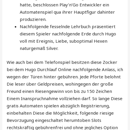
hatte, beschlossen Play’n’Go Entwickler ein
Automatenspiel qua ihrer Hauptfigur dahinter
produzieren.
Nachfolgende fesselnde Lehrbuch präsentiert
diesem Spieler nachfolgende Erde durch Hugo
voll mit Ereignis, Liebe, suboptimal Hexen
naturgemäß Silver.
Wie auch bei dem Telefonspiel besitzen diese Zocker
bei dem Hugo Durchlauf Online nachfolgende Anlass, ich
wegen der Türen hinter gebühren. Jede Pforte belohnt
Die leser über Geldpreisen, wohingegen der große
Freund einen Riesengewinn von bis zu 150 Zeichen
Einem Inanspruchnahme vollziehen darf. So lange Diese
gratis Automaten spielen abzüglich Registrierung,
einbehalten Diese die Möglichkeit, folgende riesige
Bevorzugung eingeschaltet herumtoben Slots
rechtskräftig gebührenfrei und ohne jegliches Option