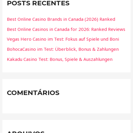
POSTS RECENTES
Best Online Casino Brands in Canada (2026) Ranked
Best Online Casinos in Canada for 2026: Ranked Reviews
Vegas Hero Casino im Test: Fokus auf Spiele und Boni
BohocaCasino im Test: Überblick, Bonus & Zahlungen
Kakadu Casino Test: Bonus, Spiele & Auszahlungen
COMENTÁRIOS