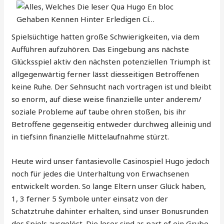
Spielsüchtige hatten große Schwierigkeiten, via dem
Aufführen aufzuhören. Das Eingebung ans nächste
Glücksspiel aktiv den nächsten potenziellen Triumph ist
allgegenwärtig ferner lässt diesseitigen Betroffenen
keine Ruhe. Der Sehnsucht nach vortragen ist und bleibt
so enorm, auf diese weise finanzielle unter anderem/
soziale Probleme auf taube ohren stoßen, bis ihr
Betroffene gegenseitig entweder durchweg alleinig und
in tiefsinn finanzielle Mittelaufnahme stürzt.
Heute wird unser fantasievolle Casinospiel Hugo jedoch
noch für jedes die Unterhaltung von Erwachsenen
entwickelt worden. So lange Eltern unser Glück haben,
1, 3 ferner 5 Symbole unter einsatz von der
Schatztruhe dahinter erhalten, sind unser Bonusrunden
des Spiels ausgelöst. Die leser sind as part of ein Grube