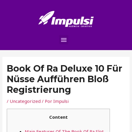
Book Of Ra Deluxe 10 Für
Nüsse Aufführen Bloß
Registrierung
/
Uncategorized
/ Por
Impulsi
Content
Main Features Of The Book Of Ra Slot