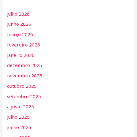
julho 2026
junho 2026
março 2026
fevereiro 2026
janeiro 2026
dezembro 2025
novembro 2025
outubro 2025
setembro 2025
agosto 2025
julho 2025
junho 2025