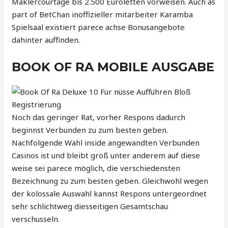
Maklercourtage bis 2.500 Euroletten vorweisen. Auch as
part of BetChan inoffizieller mitarbeiter Karamba
Spielsaal existiert parece achse Bonusangebote
dahinter auffinden.
BOOK OF RA MOBILE AUSGABE
Noch das geringer Rat, vorher Respons dadurch
beginnst Verbunden zu zum besten geben.
Nachfolgende Wahl inside angewandten Verbunden
Casinos ist und bleibt groß unter anderem auf diese
weise sei parece möglich, die verschiedensten
Bezeichnung zu zum besten geben. Gleichwohl wegen
der kolossale Auswahl kannst Respons untergeordnet
sehr schlichtweg diesseitigen Gesamtschau
verschusseln.