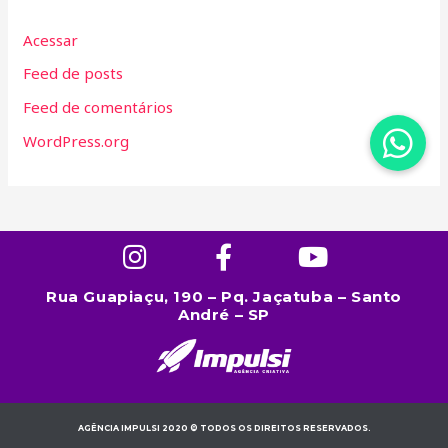
Acessar
Feed de posts
Feed de comentários
WordPress.org
Rua Guapiaçu, 190 – Pq. Jaçatuba – Santo
André – SP
AGÊNCIA IMPULSI 2020 © TODOS OS DIREITOS RESERVADOS.