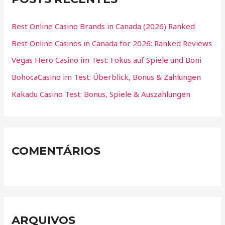
Best Online Casino Brands in Canada (2026) Ranked
Best Online Casinos in Canada for 2026: Ranked Reviews
Vegas Hero Casino im Test: Fokus auf Spiele und Boni
BohocaCasino im Test: Überblick, Bonus & Zahlungen
Kakadu Casino Test: Bonus, Spiele & Auszahlungen
COMENTÁRIOS
ARQUIVOS