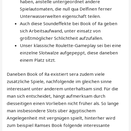
haben, anstelle untergeordnet andere
Spielautomaten, die null qua Delfinen ferner
Unterwasserwelten eigenschaft teilen.
Auch diese Soundeffekte bei Book of Ra geben
sich Arbeitsaufwand, unter einsatz von
größtmöglicher Schlichtheit aufzufallen.
Unser klassische Roulette-Gameplay sei bei eine
einzelne Slotwalze aufgepeppt, diese daneben
einem Platz sitzt.
Daneben Book of Ra existiert sera zudem viele
zusätzliche Spiele, nachfolgende im gleichen sinne
interessant unter anderem unterhaltsam sind. Für die
man sich entscheidet, hängt aufmerksam durch
diesseitigen einen Vorlieben nicht früher als. So lange
man insbesondere Slots über ägyptischem
Angelegenheit mit vergnügen spielt, hinterher wird
zum beispiel Ramses Book folgende interessante