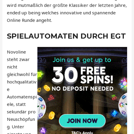
wird mutmaßlich der größte Klassiker der letzten Jahre,
ended up being welches innovative und spannende
Online Runde angeht.
SPIELAUTOMATEN DURCH EGT
Novoline
steht zwar
nicht
gleichwohl für
hochqualitativ
e
Automatenspi
ele, statt
sekundär pro
Neuschöpfun
g. Unter
einsatz von