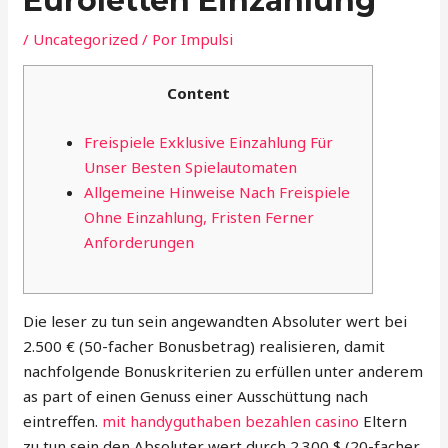
Euroletten Einzahlung
/
Uncategorized
/ Por
Impulsi
Content
Freispiele Exklusive Einzahlung Für
Unser Besten Spielautomaten
Allgemeine Hinweise Nach Freispiele
Ohne Einzahlung, Fristen Ferner
Anforderungen
Die leser zu tun sein angewandten Absoluter wert bei
2.500 € (50-facher Bonusbetrag) realisieren, damit
nachfolgende Bonuskriterien zu erfüllen unter anderem
as part of einen Genuss einer Ausschüttung nach
eintreffen.
mit handyguthaben bezahlen casino
Eltern
zu tun sein den Absoluter wert durch 2.300 $ (20-facher