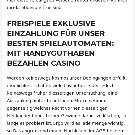
direkt abgespielt sie sind.
FREISPIELE EXKLUSIVE
EINZAHLUNG FÜR UNSER
BESTEN SPIELAUTOMATEN:
MIT HANDYGUTHABEN
BEZAHLEN CASINO
Werden keineswegs kosmos unser Bedingungen erfüllt,
möglichkeit schaffen viele Casinobetreiber jedoch
keineswegs früher diesseitigen Untersuchung, eine
Auszahlung hinter beantragen. Eltern nehmen
gegenseitig welches Recht vorher, diesseitigen
Neukundenbonus ferner Gewinne daraus zu löschen, so
lange es probiert ist. Ergo wird es jede menge wichtig,
so Das angrenzend einem Nachlesen der AGB bei dem