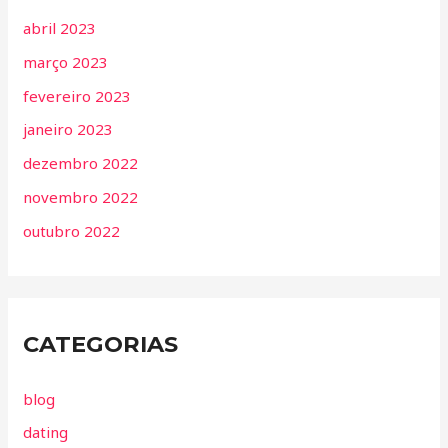
abril 2023
março 2023
fevereiro 2023
janeiro 2023
dezembro 2022
novembro 2022
outubro 2022
CATEGORIAS
blog
dating