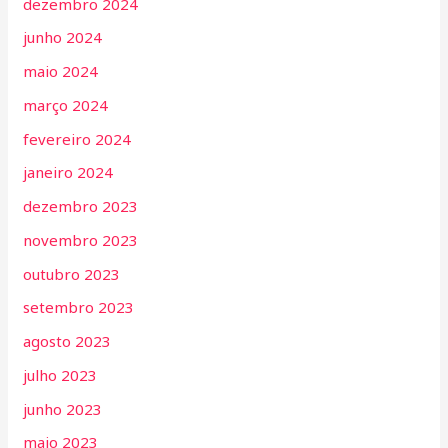
dezembro 2024
junho 2024
maio 2024
março 2024
fevereiro 2024
janeiro 2024
dezembro 2023
novembro 2023
outubro 2023
setembro 2023
agosto 2023
julho 2023
junho 2023
maio 2023