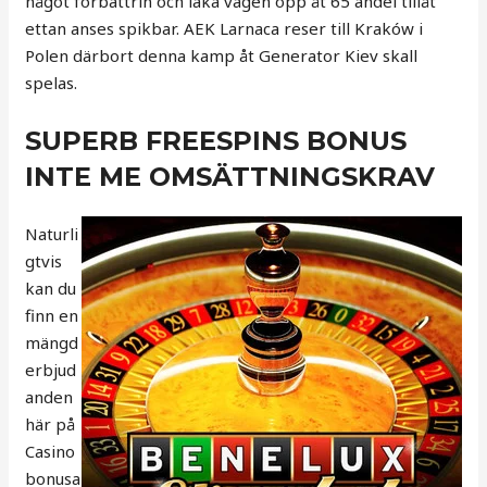
något förbättrin och läka vägen opp åt 65 andel tillåt
ettan anses spikbar. AEK Larnaca reser till Kraków i
Polen därbort denna kamp åt Generator Kiev skall
spelas.
SUPERB FREESPINS BONUS
INTE ME OMSÄTTNINGSKRAV
Naturli
gtvis
kan du
finn en
mängd
erbjud
anden
här på
Casino
bonusa