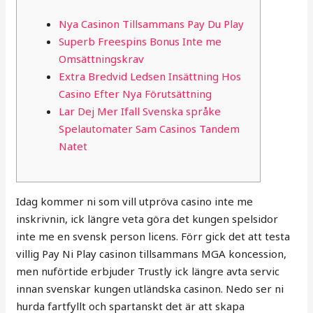
Nya Casinon Tillsammans Pay Du Play
Superb Freespins Bonus Inte me
Omsättningskrav
Extra Bredvid Ledsen Insättning Hos
Casino Efter Nya Förutsättning
Lar Dej Mer Ifall Svenska språke
Spelautomater Sam Casinos Tandem
Natet
Idag kommer ni som vill utpröva casino inte me
inskrivnin, ick längre veta göra det kungen spelsidor
inte me en svensk person licens. Förr gick det att testa
villig Pay Ni Play casinon tillsammans MGA koncession,
men nuförtide erbjuder Trustly ick längre avta servic
innan svenskar kungen utländska casinon.
Nedo ser ni
hurda fartfyllt och spartanskt det är att skapa