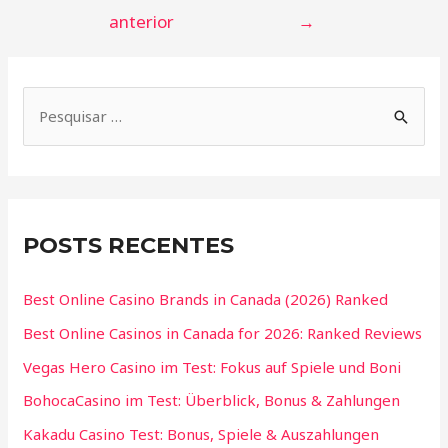
anterior
→
POSTS RECENTES
Best Online Casino Brands in Canada (2026) Ranked
Best Online Casinos in Canada for 2026: Ranked Reviews
Vegas Hero Casino im Test: Fokus auf Spiele und Boni
BohocaCasino im Test: Überblick, Bonus & Zahlungen
Kakadu Casino Test: Bonus, Spiele & Auszahlungen