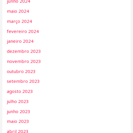
junho 2024
maio 2024
março 2024
fevereiro 2024
janeiro 2024
dezembro 2023
novembro 2023
outubro 2023
setembro 2023
agosto 2023
julho 2023
junho 2023
maio 2023
abril 2023