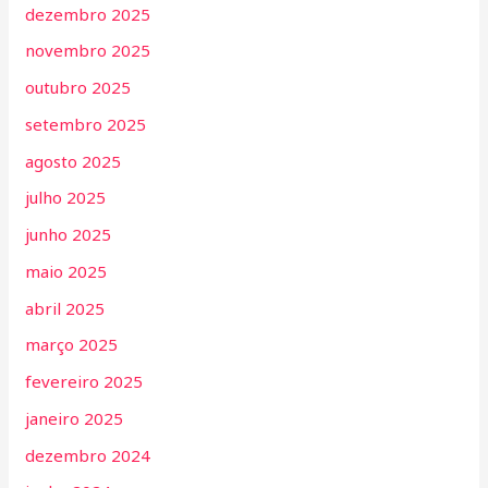
dezembro 2025
novembro 2025
outubro 2025
setembro 2025
agosto 2025
julho 2025
junho 2025
maio 2025
abril 2025
março 2025
fevereiro 2025
janeiro 2025
dezembro 2024