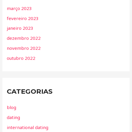
março 2023
fevereiro 2023
janeiro 2023
dezembro 2022
novembro 2022
outubro 2022
CATEGORIAS
blog
dating
international dating