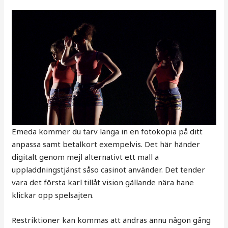
Emeda kommer du tarv langa in en fotokopia på ditt
anpassa samt betalkort exempelvis. Det här händer
digitalt genom mejl alternativt ett mall a
uppladdningstjänst såso casinot använder. Det tender
vara det första karl tillåt vision gällande nära hane
klickar opp spelsajten.
Restriktioner kan kommas att ändras ännu någon gång