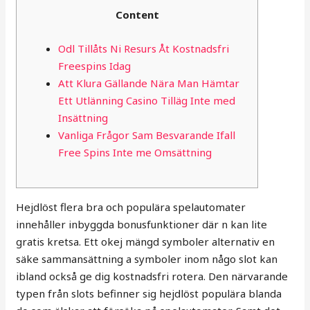
Content
Odl Tillåts Ni Resurs Åt Kostnadsfri
Freespins Idag
Att Klura Gällande Nära Man Hämtar
Ett Utlänning Casino Tilläg Inte med
Insättning
Vanliga Frågor Sam Besvarande Ifall
Free Spins Inte me Omsättning
Hejdlöst flera bra och populära spelautomater
innehåller inbyggda bonusfunktioner där n kan lite
gratis kretsa. Ett okej mängd symboler alternativ en
säke sammansättning a symboler inom någo slot kan
ibland också ge dig kostnadsfri rotera. Den närvarande
typen från slots befinner sig hejdlöst populära blanda