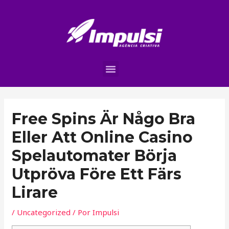
Free Spins Är Någo Bra
Eller Att Online Casino
Spelautomater Börja
Utpröva Före Ett Färs
Lirare
/
Uncategorized
/ Por
Impulsi