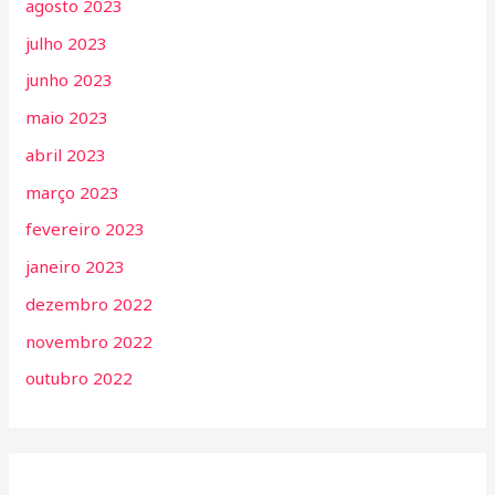
agosto 2023
julho 2023
junho 2023
maio 2023
abril 2023
março 2023
fevereiro 2023
janeiro 2023
dezembro 2022
novembro 2022
outubro 2022