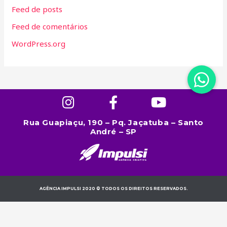
Feed de posts
Feed de comentários
WordPress.org
Rua Guapiaçu, 190 – Pq. Jaçatuba – Santo
André – SP
AGÊNCIA IMPULSI 2020 © TODOS OS DIREITOS RESERVADOS.