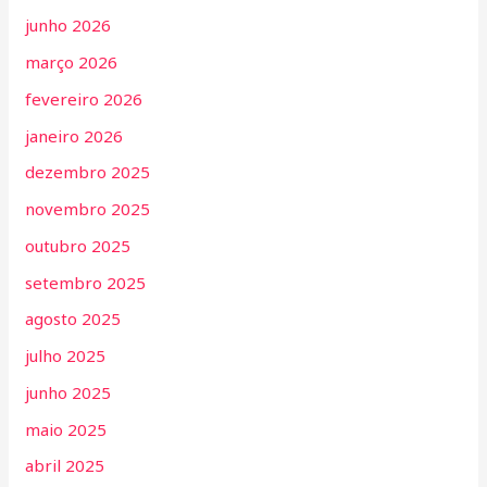
junho 2026
março 2026
fevereiro 2026
janeiro 2026
dezembro 2025
novembro 2025
outubro 2025
setembro 2025
agosto 2025
julho 2025
junho 2025
maio 2025
abril 2025