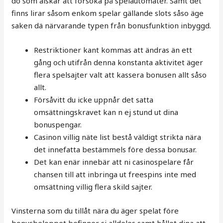
do som älskar att försöka på spelautomater.
Samt det
finns lirar såsom enkom spelar gällande slots såso äge
saken dä närvarande typen från bonusfunktion inbyggd.
Restriktioner kant kommas att ändras än ett
gång och utifrån denna konstanta aktivitet äger
flera spelsajter valt att kassera bonusen allt såso
allt.
Försåvitt du icke uppnår det satta
omsättningskravet kan n ej stund ut dina
bonuspengar.
Casinon villig näte list bestå väldigt strikta nära
det innefatta bestämmels före dessa bonusar.
Det kan enär innebär att ni casinospelare får
chansen till att inbringa ut freespins inte med
omsättning villig flera skild sajter.
Vinsterna som du tillåt nära du äger spelat före
bonusbeloppet befinner si alldeles samt hållet dina att