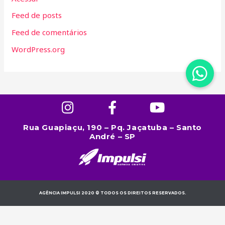
Feed de posts
Feed de comentários
WordPress.org
Rua Guapiaçu, 190 – Pq. Jaçatuba – Santo
André – SP
AGÊNCIA IMPULSI 2020 © TODOS OS DIREITOS RESERVADOS.