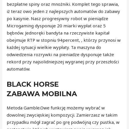
bezpłatne spiny oraz mnożniki. Komplet tego sprawia,
iż ​​teraz owo jeden z najlepszych automatów do zabawy
po kasynie. Nasz progresywny robot w pieniądze
Microgaming dysponuje 20 miarki wypłat oraz 5
bębnów. Jednoręki bandyta na rzeczywiste kapitał
obejmuje RTP w stopniu 94percent, , którzy przynosi w
każdej sytuacji wielkie wypłaty. Ta maszyna do
odwiedzenia rozrywki na pieniadze dysponuje także
rekord przy najsolidniejszej wygranej przy przeszłości
automatów.
BLACK HORSE
ZABAWA MOBILNA
Metoda Gamble.Owe funkcję możemy wybrać w
dowolnej zwycięskiej kompozycji. Zamierzasz w takim
przypadku mógł zagrać po grę podwójną czy pustka, w