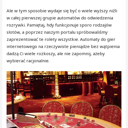
Ale w tym sposobie wydaje się być o wiele wyższy niźli
w całej pierwszej grupie automatów do odwiedzenia
rozrywki. Pamiętaj, hdy funkcjonuje sporo rodzajów
slotów, a poprzez naszym portalu spróbowaliśmy
zaprezentować te rolety wszystkie. Automaty do gier
internetowego na rzeczywiste pieniądze bez wątpienia
dadzą Ci wiele rozkoszy, ale nie zapomnij, ażeby
wybierać racjonalnie.