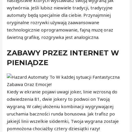
następstwie których wystawiasz swoją wygraną jak
wytwórnia. Jeśli lubisz niewiele tradycji, tradycyjne
automaty będą specjalnie dla ciebie. Przynajmniej
oryginalne rozrywki używają zaawansowane
technologicznie oprogramowanie, fajną muzę oraz
świetną grafikę, rozgrywka jest analogiczna.
ZABAWY PRZEZ INTERNET W
PIENIĄDZE
Kiedy w ekranie pojawi uwagi joker, linie wzrosną do
odwiedzenia 81, dwie jokery to podwoi on Twoją
wygraną. W całej ułożeniu kombinacji wygrywającej
uruchamia baczności runda bonusowa. Jak trafisz po
jakiejś linii wszelkie siódemki, Twoja wygrana zostaje
pomnożona chociażby cztery dziesiątki razy!