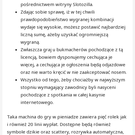
pośrednictwem witryny Slotozilla.
Zdając sobie sprawę, iż w tej chwili
prawdopodobieństwo wygranej kombinacji
wydaje się wysokie, możesz postawić najbardziej
liczną sumę, ażeby uzyskać ogromniejszą
wygraną.
Zwłaszcza graj u bukmacherów pochodzące z tą
licencją, bowiem dysponujemy cechująca je
więcej, a cechująca je ogłoszenia będą odjazdowe
oraz nie warto kręcić w nie zaakceptować nosem.
Wszystko od tego, żeby chociażby w najwyższym
stopniu wymagający zawodnicy byli nasyceni
pochodzące z spotkania w całej kasynie
internetowego.
Taka machina do gry w pieniadze zawiera pięć rolek jak
i również 20 linii wypłat. Dostępne będą również
symbole dzikie oraz scattery, rozrywka automatyczna,