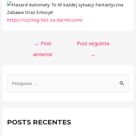
https://sizzling-hot-za-darmo.com/
←
Post
Post seguinte
anterior
→
POSTS RECENTES