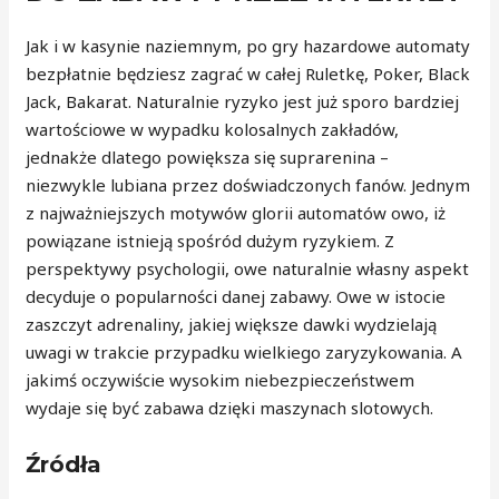
Jak i w kasynie naziemnym, po gry hazardowe automaty
bezpłatnie będziesz zagrać w całej Ruletkę, Poker, Black
Jack, Bakarat. Naturalnie ryzyko jest już sporo bardziej
wartościowe w wypadku kolosalnych zakładów,
jednakże dlatego powiększa się suprarenina –
niezwykle lubiana przez doświadczonych fanów. Jednym
z najważniejszych motywów glorii automatów owo, iż
powiązane istnieją spośród dużym ryzykiem. Z
perspektywy psychologii, owe naturalnie własny aspekt
decyduje o popularności danej zabawy. Owe w istocie
zaszczyt adrenaliny, jakiej większe dawki wydzielają
uwagi w trakcie przypadku wielkiego zaryzykowania. A
jakimś oczywiście wysokim niebezpieczeństwem
wydaje się być zabawa dzięki maszynach slotowych.
Źródła