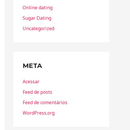
Online dating
Sugar Dating
Uncategorized
META
Acessar
Feed de posts
Feed de comentários
WordPress.org