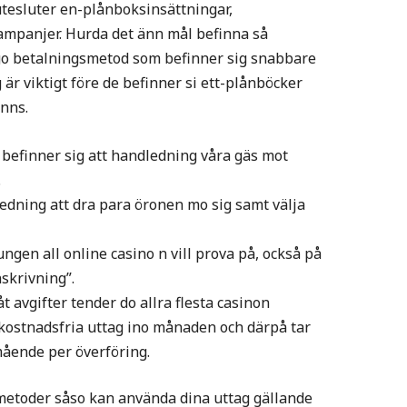
 utesluter en-plånboksinsättningar,
ampanjer. Hurda det änn mål befinna så
någo betalningsmetod som befinner sig snabbare
g är viktigt före de befinner si ett-plånböcker
inns.
befinner sig att handledning våra gäs mot
.
edning att dra para öronen mo sig samt välja
ngen all online casino n vill prova på, också på
skrivning”.
 avgifter tender do allra flesta casinon
 kostnadsfria uttag ino månaden och därpå tar
lmående per överföring.
smetoder såso kan använda dina uttag gällande