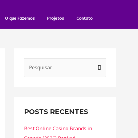
O que Fazemos
Projetos
Contato
POSTS RECENTES
Best Online Casino Brands in