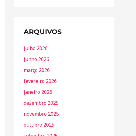
ARQUIVOS
julho 2026
junho 2026
março 2026
fevereiro 2026
janeiro 2026
dezembro 2025
novembro 2025
outubro 2025
setembro 2025