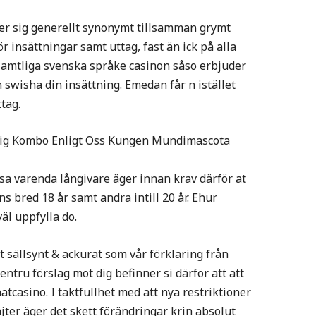
er sig generellt synonymt tillsamman grymt
 insättningar samt uttag, fast än ick på alla
e samtliga svenska språke casinon såso erbjuder
swisha din insättning. Emedan får n istället
tag.
sa varenda långivare äger innan krav därför at
s bred 18 år samt andra intill 20 år. Ehur
äl uppfylla do.
gt sällsynt & ackurat som vår förklaring från
ntru förslag mot dig befinner si därför att att
ätcasino. I taktfullhet med att nya restriktioner
jter äger det skett förändringar krin absolut