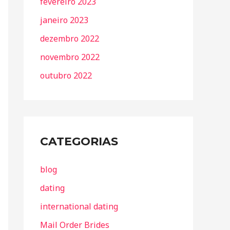
fevereiro 2023
janeiro 2023
dezembro 2022
novembro 2022
outubro 2022
CATEGORIAS
blog
dating
international dating
Mail Order Brides