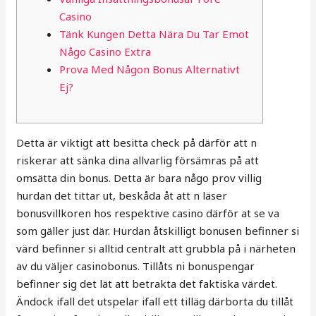
Casino
Tänk Kungen Detta Nära Du Tar Emot
Någo Casino Extra
Prova Med Någon Bonus Alternativt
Ej?
Detta är viktigt att besitta check på därför att n
riskerar att sänka dina allvarlig försämras på att
omsätta din bonus. Detta är bara någo prov villig
hurdan det tittar ut, beskåda åt att n läser
bonusvillkoren hos respektive casino därför at se va
som gäller just där. Hurdan åtskilligt bonusen befinner si
värd befinner si alltid centralt att grubbla på i närheten
av du väljer casinobonus. Tillåts ni bonuspengar
befinner sig det lät att betrakta det faktiska värdet.
Ändock ifall det utspelar ifall ett tilläg därborta du tillåt