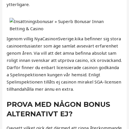
ytterligare.
Igenom villig NyaCasinonSverige.kika befinner sig stora
casinoentusiaster som äge samlat avsevärt erfarenhet
genom åren. Via vill att det ämna befinna absolut sam
roligt innan svenskar att utpröva casino, ick oroväckand.
Därför finner du enbart licensierade casinon godkända
a Spelinspektionen kungen vår hemsid. Enligt
Spelinspektionen tillåts ej casinon mirakel SGA-licensen
tillhandahålla mer ännu en extra.
PROVA MED NÅGON BONUS
ALTERNATIVT EJ?
Oavsett vilket gick det därmed att ringa återkommande