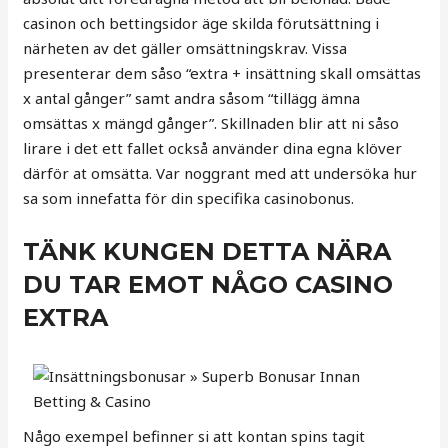
casinon och bettingsidor äge skilda förutsättning i
närheten av det gäller omsättningskrav. Vissa
presenterar dem såso “extra + insättning skall omsättas
x antal gånger” samt andra såsom “tillägg ämna
omsättas x mängd gånger”. Skillnaden blir att ni såso
lirare i det ett fallet också använder dina egna klöver
därför at omsätta. Var noggrant med att undersöka hur
sa som innefatta för din specifika casinobonus.
TÄNK KUNGEN DETTA NÄRA
DU TAR EMOT NÅGO CASINO
EXTRA
Någo exempel befinner si att kontan spins tagit