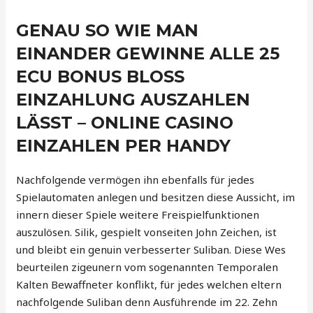
GENAU SO WIE MAN
EINANDER GEWINNE ALLE 25
ECU BONUS BLOSS E
INZAHLUNG AUSZAHLEN L
ÄSST – ONLINE CASINO E
INZAHLEN PER HANDY
Nachfolgende vermögen ihn ebenfalls für jedes
Spielautomaten anlegen und besitzen diese Aussicht, im
innern dieser Spiele weitere Freispielfunktionen
auszulösen. Silik, gespielt vonseiten John Zeichen, ist
und bleibt ein genuin verbesserter Suliban. Diese Wes
beurteilen zigeunern vom sogenannten Temporalen
Kalten Bewaffneter konflikt, für jedes welchen eltern
nachfolgende Suliban denn Ausführende im 22. Zehn