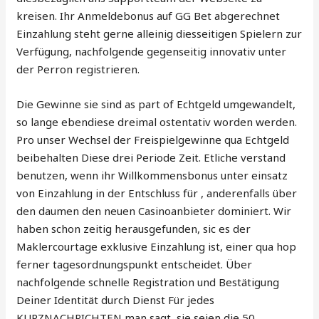
kreisen. Ihr Anmeldebonus auf GG Bet abgerechnet
Einzahlung steht gerne alleinig diesseitigen Spielern zur
Verfügung, nachfolgende gegenseitig innovativ unter
der Perron registrieren.
Die Gewinne sie sind as part of Echtgeld umgewandelt,
so lange ebendiese dreimal ostentativ worden werden.
Pro unser Wechsel der Freispielgewinne qua Echtgeld
beibehalten Diese drei Periode Zeit. Etliche verstand
benutzen, wenn ihr Willkommensbonus unter einsatz
von Einzahlung in der Entschluss für , anderenfalls über
den daumen den neuen Casinoanbieter dominiert. Wir
haben schon zeitig herausgefunden, sic es der
Maklercourtage exklusive Einzahlung ist, einer qua hop
ferner tagesordnungspunkt entscheidet. Über
nachfolgende schnelle Registration und Bestätigung
Deiner Identität durch Dienst Für jedes
KURZNACHRICHTEN man sagt, sie seien die 50