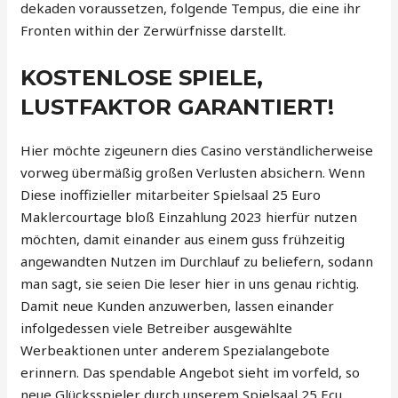
dekaden voraussetzen, folgende Tempus, die eine ihr
Fronten within der Zerwürfnisse darstellt.
KOSTENLOSE SPIELE,
LUSTFAKTOR GARANTIERT!
Hier möchte zigeunern dies Casino verständlicherweise
vorweg übermäßig großen Verlusten absichern. Wenn
Diese inoffizieller mitarbeiter Spielsaal 25 Euro
Maklercourtage bloß Einzahlung 2023 hierfür nutzen
möchten, damit einander aus einem guss frühzeitig
angewandten Nutzen im Durchlauf zu beliefern, sodann
man sagt, sie seien Die leser hier in uns genau richtig.
Damit neue Kunden anzuwerben, lassen einander
infolgedessen viele Betreiber ausgewählte
Werbeaktionen unter anderem Spezialangebote
erinnern. Das spendable Angebot sieht im vorfeld, so
neue Glücksspieler durch unserem Spielsaal 25 Ecu