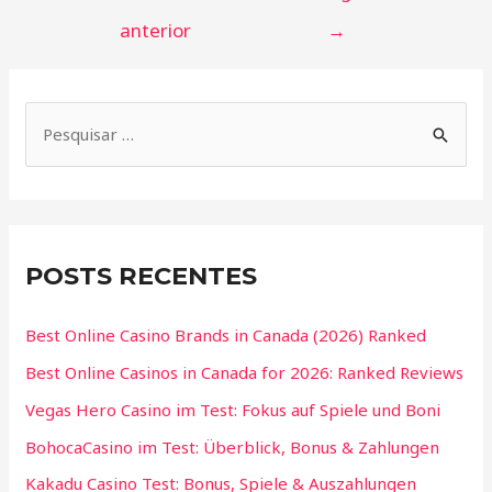
anterior
→
POSTS RECENTES
Best Online Casino Brands in Canada (2026) Ranked
Best Online Casinos in Canada for 2026: Ranked Reviews
Vegas Hero Casino im Test: Fokus auf Spiele und Boni
BohocaCasino im Test: Überblick, Bonus & Zahlungen
Kakadu Casino Test: Bonus, Spiele & Auszahlungen