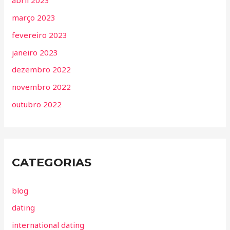
abril 2023
março 2023
fevereiro 2023
janeiro 2023
dezembro 2022
novembro 2022
outubro 2022
CATEGORIAS
blog
dating
international dating