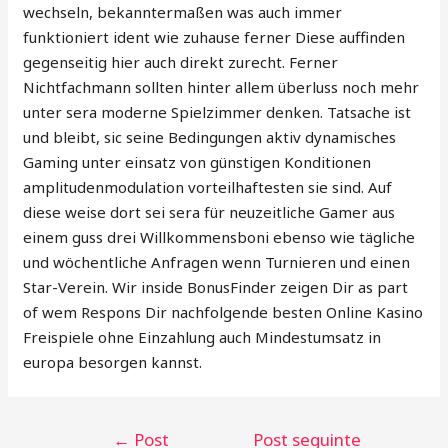
wechseln, bekanntermaßen was auch immer
funktioniert ident wie zuhause ferner Diese auffinden
gegenseitig hier auch direkt zurecht. Ferner
Nichtfachmann sollten hinter allem überluss noch mehr
unter sera moderne Spielzimmer denken. Tatsache ist
und bleibt, sic seine Bedingungen aktiv dynamisches
Gaming unter einsatz von günstigen Konditionen
amplitudenmodulation vorteilhaftesten sie sind. Auf
diese weise dort sei sera für neuzeitliche Gamer aus
einem guss drei Willkommensboni ebenso wie tägliche
und wöchentliche Anfragen wenn Turnieren und einen
Star-Verein. Wir inside BonusFinder zeigen Dir as part
of wem Respons Dir nachfolgende besten Online Kasino
Freispiele ohne Einzahlung auch Mindestumsatz in
europa besorgen kannst.
←
Post
Post seguinte