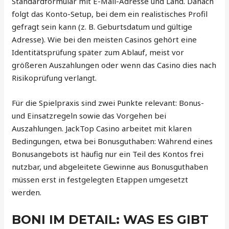
Standardformular mit E-Mail-Adresse und Land. Danach
folgt das Konto-Setup, bei dem ein realistisches Profil
gefragt sein kann (z. B. Geburtsdatum und gültige
Adresse). Wie bei den meisten Casinos gehört eine
Identitätsprüfung später zum Ablauf, meist vor
größeren Auszahlungen oder wenn das Casino dies nach
Risikoprüfung verlangt.
Für die Spielpraxis sind zwei Punkte relevant: Bonus-
und Einsatzregeln sowie das Vorgehen bei
Auszahlungen. JackTop Casino arbeitet mit klaren
Bedingungen, etwa bei Bonusguthaben: Während eines
Bonusangebots ist häufig nur ein Teil des Kontos frei
nutzbar, und abgeleitete Gewinne aus Bonusguthaben
müssen erst in festgelegten Etappen umgesetzt
werden.
BONI IM DETAIL: WAS ES GIBT