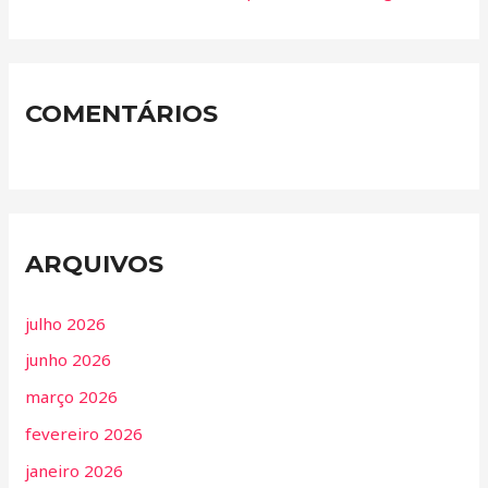
COMENTÁRIOS
ARQUIVOS
julho 2026
junho 2026
março 2026
fevereiro 2026
janeiro 2026