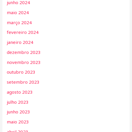
junho 2024
maio 2024
março 2024
fevereiro 2024
janeiro 2024
dezembro 2023
novembro 2023
outubro 2023
setembro 2023
agosto 2023
julho 2023
junho 2023
maio 2023
abril 2023