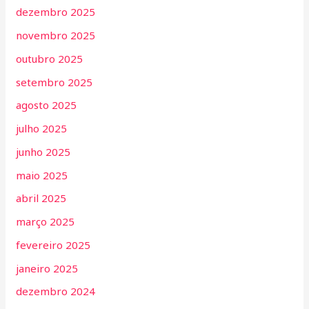
dezembro 2025
novembro 2025
outubro 2025
setembro 2025
agosto 2025
julho 2025
junho 2025
maio 2025
abril 2025
março 2025
fevereiro 2025
janeiro 2025
dezembro 2024