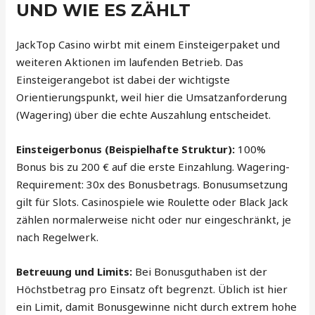
UND WIE ES ZÄHLT
JackTop Casino wirbt mit einem Einsteigerpaket und
weiteren Aktionen im laufenden Betrieb. Das
Einsteigerangebot ist dabei der wichtigste
Orientierungspunkt, weil hier die Umsatzanforderung
(Wagering) über die echte Auszahlung entscheidet.
Einsteigerbonus (Beispielhafte Struktur):
100%
Bonus bis zu 200 € auf die erste Einzahlung. Wagering-
Requirement: 30x des Bonusbetrags. Bonusumsetzung
gilt für Slots. Casinospiele wie Roulette oder Black Jack
zählen normalerweise nicht oder nur eingeschränkt, je
nach Regelwerk.
Betreuung und Limits:
Bei Bonusguthaben ist der
Höchstbetrag pro Einsatz oft begrenzt. Üblich ist hier
ein Limit, damit Bonusgewinne nicht durch extrem hohe