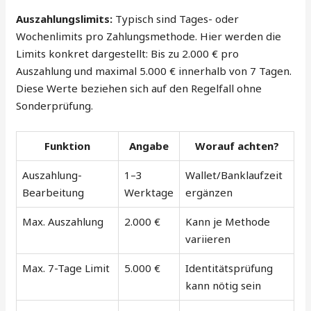
Auszahlungslimits:
Typisch sind Tages- oder
Wochenlimits pro Zahlungsmethode. Hier werden die
Limits konkret dargestellt: Bis zu 2.000 € pro
Auszahlung und maximal 5.000 € innerhalb von 7 Tagen.
Diese Werte beziehen sich auf den Regelfall ohne
Sonderprüfung.
Funktion
Angabe
Worauf achten?
Auszahlung-
1–3
Wallet/Banklaufzeit
Bearbeitung
Werktage
ergänzen
Max. Auszahlung
2.000 €
Kann je Methode
variieren
Max. 7-Tage Limit
5.000 €
Identitätsprüfung
kann nötig sein