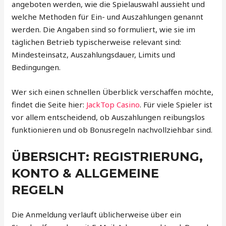
angeboten werden, wie die Spielauswahl aussieht und
welche Methoden für Ein- und Auszahlungen genannt
werden. Die Angaben sind so formuliert, wie sie im
täglichen Betrieb typischerweise relevant sind:
Mindesteinsatz, Auszahlungsdauer, Limits und
Bedingungen.
Wer sich einen schnellen Überblick verschaffen möchte,
findet die Seite hier:
JackTop Casino
. Für viele Spieler ist
vor allem entscheidend, ob Auszahlungen reibungslos
funktionieren und ob Bonusregeln nachvollziehbar sind.
ÜBERSICHT: REGISTRIERUNG,
KONTO & ALLGEMEINE
REGELN
Die Anmeldung verläuft üblicherweise über ein