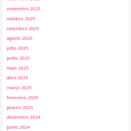
novembro 2025
outubro 2025
setembro 2025
agosto 2025
julho 2025
junho 2025
maio 2025
abril 2025
março 2025
fevereiro 2025
janeiro 2025
dezembro 2024
junho 2024