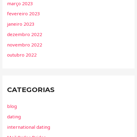
março 2023
fevereiro 2023
janeiro 2023
dezembro 2022
novembro 2022
outubro 2022
CATEGORIAS
blog
dating
international dating