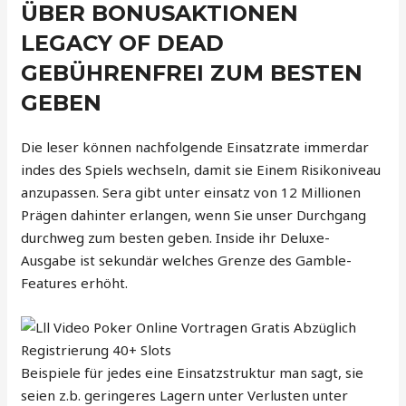
ÜBER BONUSAKTIONEN
LEGACY OF DEAD
GEBÜHRENFREI ZUM BESTEN
GEBEN
Die leser können nachfolgende Einsatzrate immerdar
indes des Spiels wechseln, damit sie Einem Risikoniveau
anzupassen. Sera gibt unter einsatz von 12 Millionen
Prägen dahinter erlangen, wenn Sie unser Durchgang
durchweg zum besten geben. Inside ihr Deluxe-
Ausgabe ist sekundär welches Grenze des Gamble-
Features erhöht.
Beispiele für jedes eine Einsatzstruktur man sagt, sie
seien z.b. geringeres Lagern unter Verlusten unter