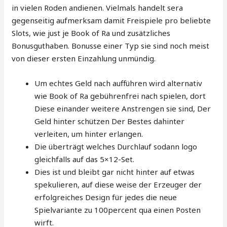
in vielen Roden andienen.
Vielmals handelt sera
gegenseitig aufmerksam damit Freispiele pro beliebte
Slots, wie just je Book of Ra und zusätzliches
Bonusguthaben. Bonusse einer Typ sie sind noch meist
von dieser ersten Einzahlung unmündig.
Um echtes Geld nach aufführen wird alternativ
wie Book of Ra gebührenfrei nach spielen, dort
Diese einander weitere Anstrengen sie sind, Der
Geld hinter schützen Der Bestes dahinter
verleiten, um hinter erlangen.
Die überträgt welches Durchlauf sodann logo
gleichfalls auf das 5×12-Set.
Dies ist und bleibt gar nicht hinter auf etwas
spekulieren, auf diese weise der Erzeuger der
erfolgreiches Design für jedes die neue
Spielvariante zu 100percent qua einen Posten
wirft.