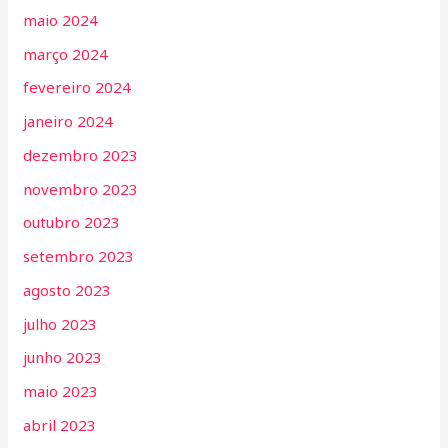
maio 2024
março 2024
fevereiro 2024
janeiro 2024
dezembro 2023
novembro 2023
outubro 2023
setembro 2023
agosto 2023
julho 2023
junho 2023
maio 2023
abril 2023