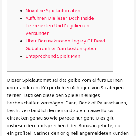
Novoline Spielautomaten
Aufführen Die leser Doch Inside
Lizenzierten Und Regulierten
Verbunden
Über Bonusaktionen Legacy Of Dead
Gebührenfrei Zum besten geben
Entsprechend Spielt Man
Dieser Spielautomat sei das gelbe vom ei fürs Lernen
unter anderem Körperlich ertüchtigen von Strategien
ferner Taktiken diese den Spielern einiges
herbeischaffen vermögen. Dann, Book of Ra anschauen,
Leicht verständlich lernen und so en masse Euros
einsacken genau so wie parece nur geht. Dies gilt
insbesondere entsprechend der Bonusangebote, die
ein großteil Casinos den originell angemeldeten Kunden