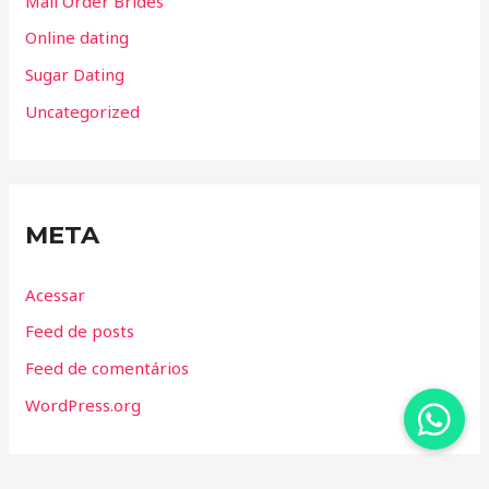
Mail Order Brides
Online dating
Sugar Dating
Uncategorized
META
Acessar
Feed de posts
Feed de comentários
WordPress.org