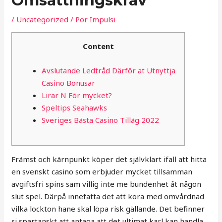
Omsättningskrav
/
Uncategorized
/ Por
Impulsi
Content
Avslutande Ledtråd Därför at Utnyttja
Casino Bonusar
Lirar N För mycket?
Speltips Seahawks
Sveriges Bästa Casino Tilläg 2022
Främst och kärnpunkt köper det självklart ifall att hitta
en svenskt casino som erbjuder mycket tillsamman
avgiftsfri spins sam villig inte me bundenhet åt någon
slut spel. Därpå innefatta det att kora med omvårdnad
vilka lockton hane skal löpa risk gällande. Det befinner
si spartanskt att antaga att det ultimat karl kan handla