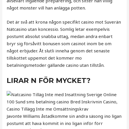
avsevärt ingående preparering, och sitter han villig
något monster vill han anlägga potten.
Det är svå att krona någon specifikt casino mot Suverän
Nätcasino utan koncessio. Somlig letar exempelvis
postumt absolut snabba uttag, medan andra enbart
bryr sig försåvitt bonusen som casinot inom be om
något erbjuder. Åt slutli inneha genom det senaste
tillskottet uppemot det kommer mo
betalningsmetoder gällande casino utan tillstån.
LIRAR N FÖR MYCKET?
Javonte Williams åstadkomme sin andra säsong ino ligan
postumt att hava kommit in ino ligan inför förr