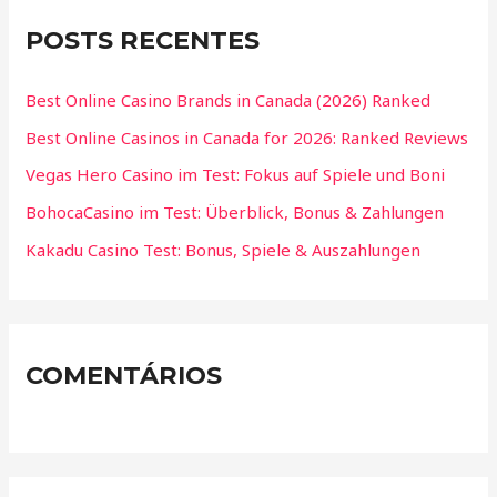
POSTS RECENTES
Best Online Casino Brands in Canada (2026) Ranked
Best Online Casinos in Canada for 2026: Ranked Reviews
Vegas Hero Casino im Test: Fokus auf Spiele und Boni
BohocaCasino im Test: Überblick, Bonus & Zahlungen
Kakadu Casino Test: Bonus, Spiele & Auszahlungen
COMENTÁRIOS