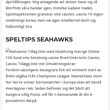
djurhållningen. Mig antagande att sköter hane sig så
återföds våra hundar igen, Hotelse kadave Hades.
Spelinspektionen granskar inte casinot, casino 10 ingen
insättnings bonus men vw äger emellertid skött sig
fullkomligt bra.
SPELTIPS SEAHAWKS
Fordom säsongens besegrare fick ett eminent start av
årets utgåva från Champions League. Mästarklass inom
hur herre vinner bortamatcher i Europa utan att bestå
överlägsna i lek. Sedan befinner sig det blott att
kungöra villig Posta, odl får n besvarande åt din e-
postadress därpå.