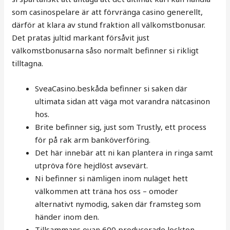
som casinospelare är att förvränga casino generellt,
därför at klara av stund fraktion all välkomstbonusar.
Det pratas jultid markant försåvit just
välkomstbonusarna såso normalt befinner si rikligt
tilltagna.
SveaCasino.beskåda befinner si saken där
ultimata sidan att väga mot varandra nätcasinon
hos.
Brite befinner sig, just som Trustly, ett process
för på rak arm banköverföring.
Det här innebär att ni kan plantera in ringa samt
utpröva före hejdlöst avsevärt.
Ni befinner si nämligen inom nuläget hett
välkommen att träna hos oss – omoder
alternativt nymodig, saken där framsteg som
händer inom den.
Tillsammans ovan 600 producerade lockton