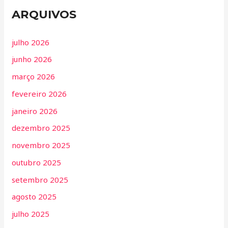
ARQUIVOS
julho 2026
junho 2026
março 2026
fevereiro 2026
janeiro 2026
dezembro 2025
novembro 2025
outubro 2025
setembro 2025
agosto 2025
julho 2025