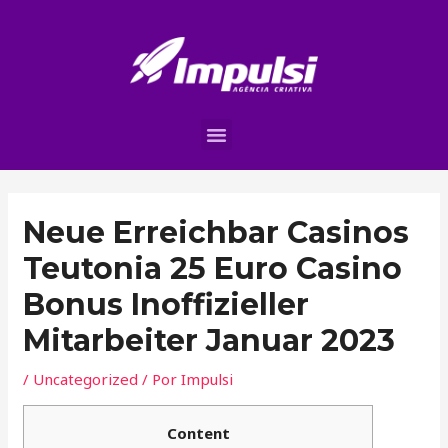
Neue Erreichbar Casinos
Teutonia 25 Euro Casino
Bonus Inoffizieller
Mitarbeiter Januar 2023
/
Uncategorized
/ Por
Impulsi
Content