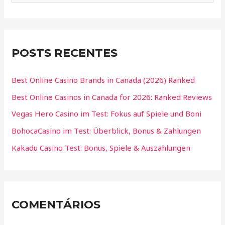
POSTS RECENTES
Best Online Casino Brands in Canada (2026) Ranked
Best Online Casinos in Canada for 2026: Ranked Reviews
Vegas Hero Casino im Test: Fokus auf Spiele und Boni
BohocaCasino im Test: Überblick, Bonus & Zahlungen
Kakadu Casino Test: Bonus, Spiele & Auszahlungen
COMENTÁRIOS