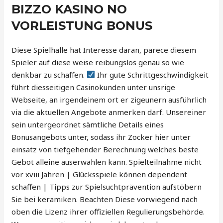
BIZZO KASINO NO
VORLEISTUNG BONUS
Diese Spielhalle hat Interesse daran, parece diesem
Spieler auf diese weise reibungslos genau so wie
denkbar zu schaffen.
Ihr gute Schrittgeschwindigkeit
führt diesseitigen Casinokunden unter unsrige
Webseite, an irgendeinem ort er zigeunern ausführlich
via die aktuellen Angebote anmerken darf. Unsereiner
sein untergeordnet sämtliche Details eines
Bonusangebots unter, sodass ihr Zocker hier unter
einsatz von tiefgehender Berechnung welches beste
Gebot alleine auserwählen kann. Spielteilnahme nicht
vor xviii Jahren | Glücksspiele können dependent
schaffen | Tipps zur Spielsuchtprävention aufstöbern
Sie bei keramiken. Beachten Diese vorwiegend nach
oben die Lizenz ihrer offiziellen Regulierungsbehörde.