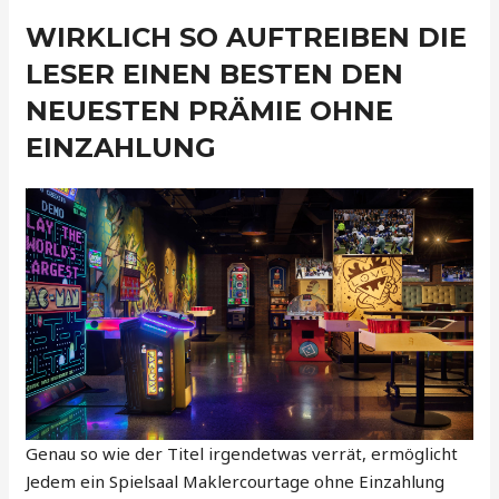
WIRKLICH SO AUFTREIBEN DIE
LESER EINEN BESTEN DEN
NEUESTEN PRÄMIE OHNE
EINZAHLUNG
Genau so wie der Titel irgendetwas verrät, ermöglicht
Jedem ein Spielsaal Maklercourtage ohne Einzahlung