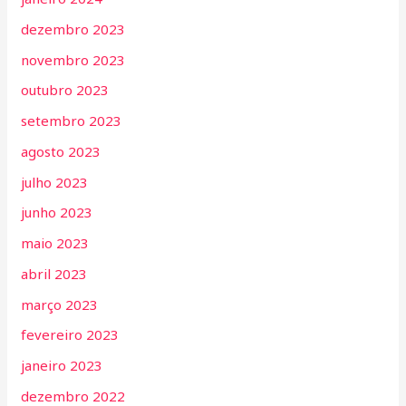
dezembro 2023
novembro 2023
outubro 2023
setembro 2023
agosto 2023
julho 2023
junho 2023
maio 2023
abril 2023
março 2023
fevereiro 2023
janeiro 2023
dezembro 2022