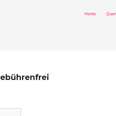
Home
Que
Gebührenfrei