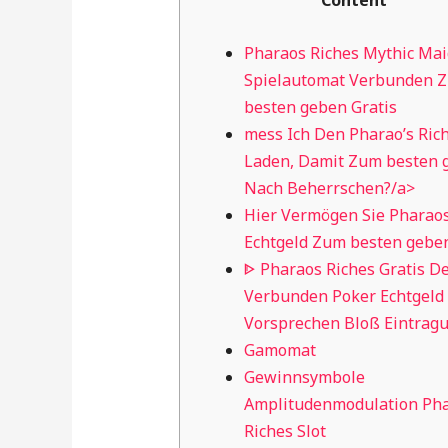
Content
Pharaos Riches Mythic Ma
Spielautomat Verbunden 
besten geben Gratis
mess Ich Den Pharao’s Rich
Laden, Damit Zum besten 
Nach Beherrschen?/a>
Hier Vermögen Sie Pharaos
Echtgeld Zum besten gebe
ᐈ Pharaos Riches Gratis D
Verbunden Poker Echtgeld
Vorsprechen Bloß Eintrag
Gamomat
Gewinnsymbole
Amplitudenmodulation Ph
Riches Slot