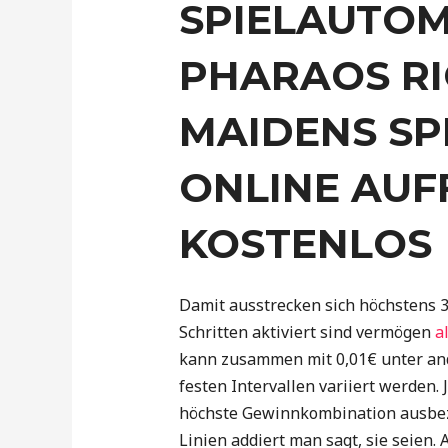
SPIELAUTOM
PHARAOS RI
MAIDENS S
ONLINE AU
KOSTENLOS
Damit ausstrecken sich höchstens 3
Schritten aktiviert sind vermögen
a
kann zusammen mit 0,01€ unter and
festen Intervallen variiert werden.
höchste Gewinnkombination ausbez
Linien addiert man sagt, sie seien. 