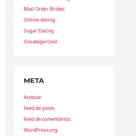
Mail Order Brides
Online dating
Sugar Dating
Uncategorized
META
Acessar
Feed de posts
Feed de comentários
WordPress.org