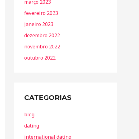
março 2023
fevereiro 2023
janeiro 2023
dezembro 2022
novembro 2022
outubro 2022
CATEGORIAS
blog
dating
international dating