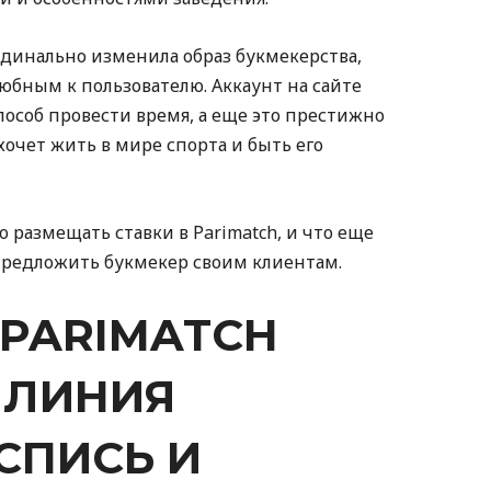
динально изменила образ букмекерства,
юбным к пользователю. Аккаунт на сайте
пособ провести время, а еще это престижно
хочет жить в мире спорта и быть его
 размещать ставки в Parimatch, и что еще
редложить букмекер своим клиентам.
PARIMATCH
 ЛИНИЯ
СПИСЬ И