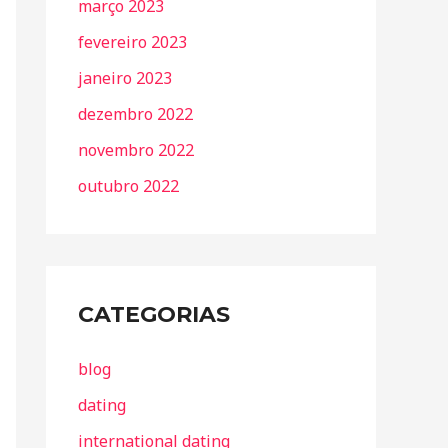
março 2023
fevereiro 2023
janeiro 2023
dezembro 2022
novembro 2022
outubro 2022
CATEGORIAS
blog
dating
international dating