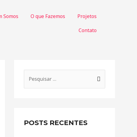
m Somos
O que Fazemos
Projetos
Contato
POSTS RECENTES