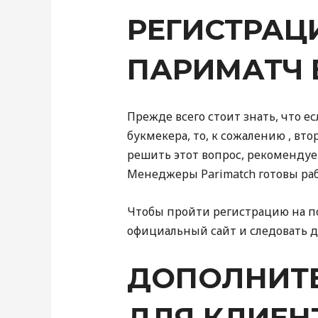
РЕГИСТРАЦ
ПАРИМАТЧ 
Прежде всего стоит знать, что ес
букмекера, то, к сожалению , вт
решить этот вопрос, рекомендуе
Менеджеры Parimatch готовы раб
Чтобы пройти регистрацию на п
официальный сайт и следовать 
ДОПОЛНИТ
ДЛЯ КЛИЕН