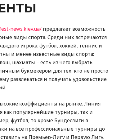
ЕНТЫ
/fest-news.kiev.ua/
предлагает возможность
ярные виды спорта. Среди них встречаются
каждого игрока: футбол, хоккей, теннис и
упны и менее известные виды спорта:
вош, шахматы – есть из чего выбрать.
тличным букмекером для тех, кто не просто
ему развлекаться и получать удовольствие
ий.
высокие коэффициенты на рынке. Линия
ебя как популярнейшие турниры, так и
мер, футбол, то кроме Бундеслиги в
вки на все профессиональные турниры до
оставить на Премьер-Лигу и Первую Лигу.