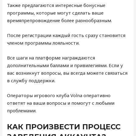
Также предлагаются интересные бонусные
программы, которые могут сделать ваше
времяпрепровождение более разнообразным.
После регистрации каждый гость сразу становится
членом программы лояльности.
Все шаги на платформе награждаются
дополнительными баллами и привилегиями. Если у
вас возникнут вопросы, вы всегда можете связаться
в службу поддержки.
Операторы игрового клуба Volna оперативно
ответят на ваши вопросы и помогут с любыми
проблемами.
КАК ПРОИЗВЕСТИ ПРОЦЕСС