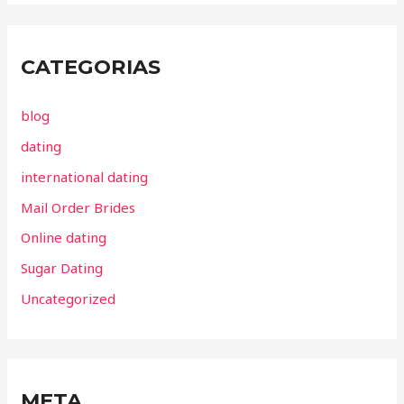
CATEGORIAS
blog
dating
international dating
Mail Order Brides
Online dating
Sugar Dating
Uncategorized
META