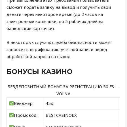
При выполнении этих требований пользователь
сможет подать заявку на вывод и получить свои
деньги через некоторое время (до 2 часов на
электронные кошельки, до 5 рабочих дней на
банковские карточки).
В некоторых случаях служба безопасности может
запросить верификацию учетной записи перед
обработкой запроса на вывод
БОНУСЫ КАЗИНО
БЕЗДЕПОЗИТНЫЙ БОНУС ЗА РЕГИСТРАЦИЮ 50 FS —
VOLNA
Вейджер:
45x
Промокод:
BESTCASINOEX