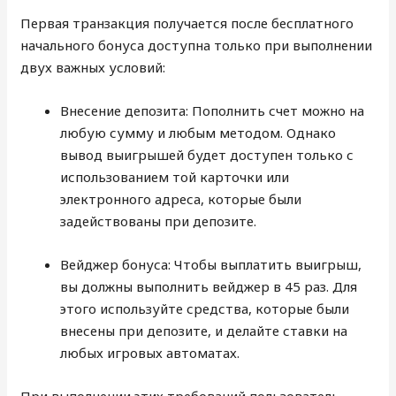
Первая транзакция получается после бесплатного
начального бонуса доступна только при выполнении
двух важных условий:
Внесение депозита: Пополнить счет можно на
любую сумму и любым методом. Однако
вывод выигрышей будет доступен только с
использованием той карточки или
электронного адреса, которые были
задействованы при депозите.
Вейджер бонуса: Чтобы выплатить выигрыш,
вы должны выполнить вейджер в 45 раз. Для
этого используйте средства, которые были
внесены при депозите, и делайте ставки на
любых игровых автоматах.