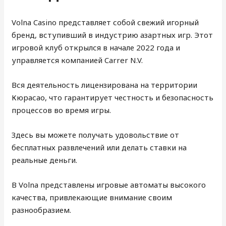
Volna Casino представляет собой свежий игорный
бренд, вступивший в индустрию азартных игр. Этот
игровой клуб открылся в начале 2022 года и
управляется компанией Carrer N.V.
Вся деятельность лицензирована на территории
Кюрасао, что гарантирует честность и безопасность
процессов во время игры.
Здесь вы можете получать удовольствие от
бесплатных развлечений или делать ставки на
реальные деньги.
В Volna представлены игровые автоматы высокого
качества, привлекающие внимание своим
разнообразием.