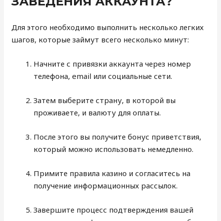
ЗАВЕДЕНИЯ АККАУНТА?
Для этого необходимо выполнить несколько легких
шагов, которые займут всего несколько минут:
Начните с привязки аккаунта через номер
телефона, email или социальные сети.
Затем выберите страну, в которой вы
проживаете, и валюту для оплаты.
После этого вы получите бонус приветствия,
который можно использовать немедленно.
Примите правила казино и согласитесь на
получение информационных рассылок.
Завершите процесс подтверждения вашей